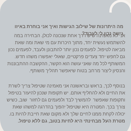
מה היתרונות של שילוב הגישות ואיך אני בוחרת באיזו
גישה נכון לי לעבוד?
אני לא מאמינה שיש דרך אחת שנכונה לכולן. הבחירה במה
להשתמש נעשית יחד, מתוך היכרות עם מי שאת ומה שאת
מביאה לטיפול. לפעמים נכון יותר להתבונן ולעבד, לפעמים נכון
גם לחפש יחד צעדים פרקטיים, שאולי יאפשרו משהו חדש.
המשותף לכל מה שאני עושה הוא הקשר, ההקשבה ההתבוננות
והנסיון ליצור מרחב בטוח שיאפשר תהליך משותף.
בנוסף לכך, בראש ובראשונה אני מאמינה שטיפול צריך לשרת
את החיים ולא להחליף אותם. יש תקופות שנכון להיעזר בטיפול
ותקופות שאפשר להמשיך לבד ולפעמים גם לחזור שוב, כשיש
צורך בכך. המטרה היא שטיפול יהפוך בהדרגה למשהו שאת
יכולה לקחת ממנו לחיים שלך ולא מקום שאת חייבת להיות בו.
מטרת העל מבחינתי היא לחיות בטוב, גם ללא טיפול.