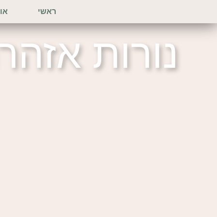
ילוג
ראשי
או
תוכן
נורות אזהר