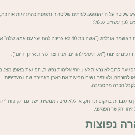
יג שליטה על חיי הנפגע. לעיתים שליטה זו נתפסת כהתנהגות אוהבת,
ם לכך עשויים לכלול:
הרחקת מקורות תמיכה, כמו משפחה וחברים, באמצעות האשמה או זלזול ("אשה בת 40 לא צריכה להתייעץ עם אמא שלה" א
ים עדינות ("אל תיסעי להורים, אני רוצה להיות איתך היום").
יעה לרוב לא נראית לעין. זוהי אלימות נפשית, הפוגעת באופן מצטב
י או להוכחה, ולעיתים נשים מביעות את כאבן באמירה שהיו מעדיפות
 לקבל הכרה מהסביבה.
 מתגברות בתקופות דחק, או ללא סיבה ממשית. ישנן גם תקופות "יר
יהוי הקשר הפוגעני.
רה נפוצות