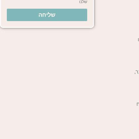
שלנו
שליחה
ו
ר,
ח